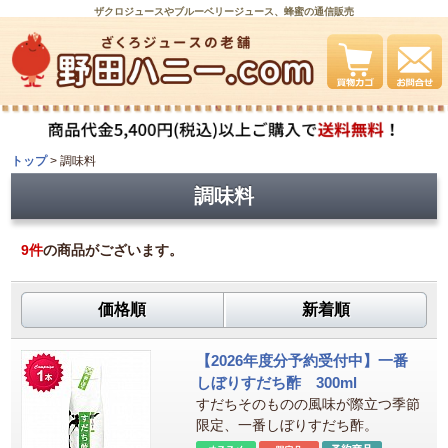
ザクロジュースやブルーベリージュース、蜂蜜の通信販売
トップ
>
調味料
調味料
9
件
の商品がございます。
価格順
新着順
【2026年度分予約受付中】一番
しぼりすだち酢 300ml
すだちそのものの風味が際立つ季節
限定、一番しぼりすだち酢。