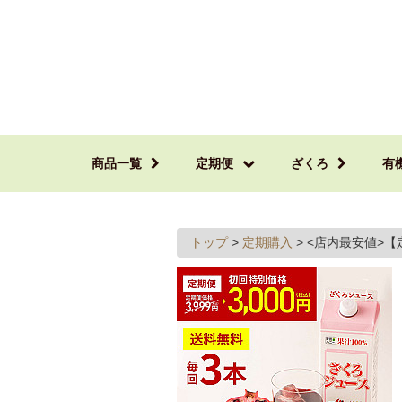
商品一覧
定期便
ざくろ
有
トップ
>
定期購入
>
<店内最安値>【定