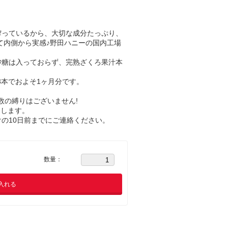
搾っているから、大切な成分たっぷり、
て内側から実感♪野田ハニーの国内工場
砂糖は入っておらず、完熟ざくろ果汁本
。3本でおよそ1ヶ月分です。
。
回数の縛りはございません!
けします。
の10日前までにご連絡ください。
数量：
入れる