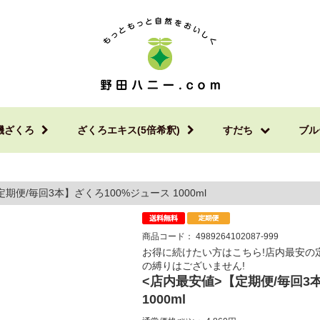
機ざくろ
ざくろエキス(5倍希釈)
すだち
ブル
期便/毎回3本】ざくろ100%ジュース 1000ml
商品コード：
4989264102087-999
お得に続けたい方はこちら!店内最安の定
の縛りはございません!
<店内最安値>【定期便/毎回3
1000ml