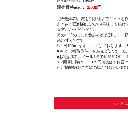
通常価格
：
4,860
円
(税込)
販売価格
：
3,000
円
(税込)
完全無添加。皮を剥き種までギュっと
えぐみが圧倒的に少ない!美味しく続け
直営だから安心安全。
薄めずそのままお飲みいただけます。
来の甘みです!
※1日100mlをオススメしております
■ギフト対応(熨斗・包装)は承れません
■お電話1本、メール1通で即解約OK!
※2回目以降は、3,999円(税込)でお届
※定期解約をご希望の場合は次回お届け
カートに