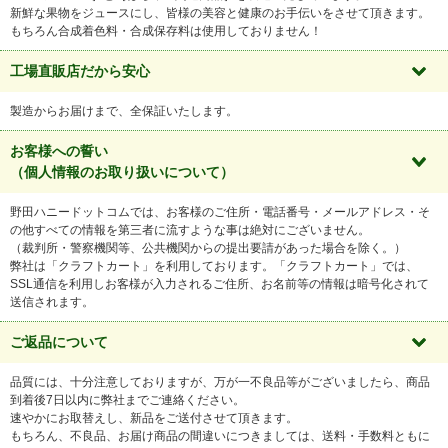
新鮮な果物をジュースにし、皆様の美容と健康のお手伝いをさせて頂きます。
もちろん合成着色料・合成保存料は使用しておりません！
工場直販店だから安心
製造からお届けまで、全保証いたします。
お客様への誓い
（個人情報のお取り扱いについて）
野田ハニードットコムでは、お客様のご住所・電話番号・メールアドレス・そ
の他すべての情報を第三者に流すような事は絶対にございません。
（裁判所・警察機関等、公共機関からの提出要請があった場合を除く。）
弊社は「クラフトカート」を利用しております。「クラフトカート」では、
SSL通信を利用しお客様が入力されるご住所、お名前等の情報は暗号化されて
送信されます。
ご返品について
品質には、十分注意しておりますが、万が一不良品等がございましたら、商品
到着後7日以内に弊社までご連絡ください。
速やかにお取替えし、新品をご送付させて頂きます。
もちろん、不良品、お届け商品の間違いにつきましては、送料・手数料ともに